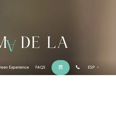
A
M
DE LA
Español
English
reen Experience
FAQS
ESP